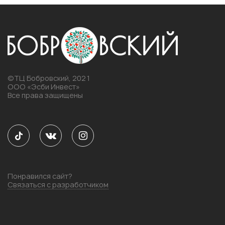
©ТЦ Бобровский, 2021
ООО «Эсби Инвест»
Все права защищены
Понравился сайт?
Связаться с разработчиком