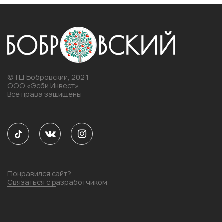
©ТЦ Бобровский, 2021
ООО «Эсби Инвест»
Все права защищены
Понравился сайт?
Связаться с разработчиком