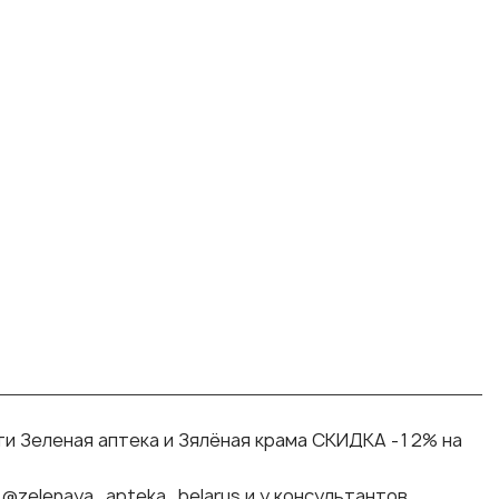
ти Зеленая аптека и Зялёная крама СКИДКА -12% на
@zelenaya_apteka_belarus и у консультантов